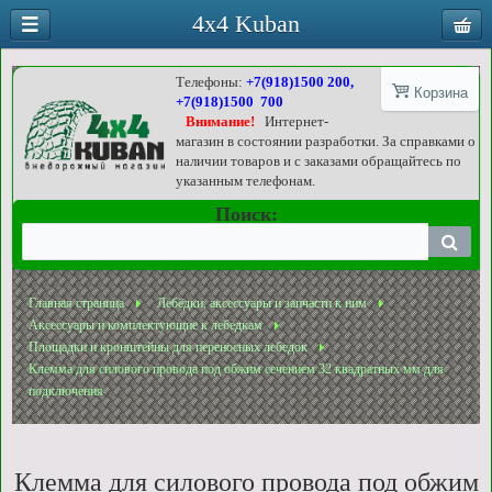
4x4 Kuban
Телефоны:
+7(918)1500 200,
Корзина
+7(918)1500 700
Внимание!
Интернет-
магазин в состоянии разработки. За справками о
наличии товаров и с заказами обращайтесь по
указанным телефонам.
Поиск:
Главная страница
Лебёдки, аксессуары и запчасти к ним
Аксессуары и комплектующие к лебедкам
Площадки и кронштейны для переносных лебедок
Клемма для силового провода под обжим сечением 32 квадратных мм для
подключения
Клемма для силового провода под обжим