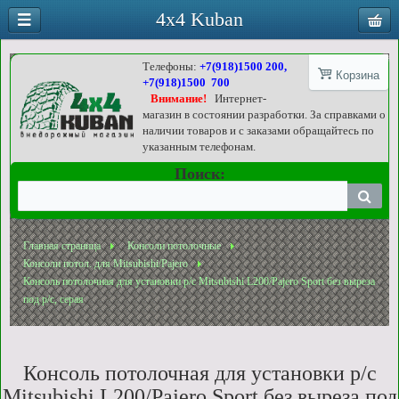
4x4 Kuban
Телефоны:
+7(918)1500 200,
Корзина
+7(918)1500 700
Внимание!
Интернет-
магазин в состоянии разработки. За справками о
наличии товаров и с заказами обращайтесь по
указанным телефонам.
Поиск:
Главная страница
Консоли потолочные
Консоли потол. для Mitsubishi/Pajero
Консоль потолочная для установки р/c Mitsubishi L200/Pajero Sport без выреза
под р/c, серая
Консоль потолочная для установки р/c
Mitsubishi L200/Pajero Sport без выреза под