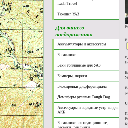
Lada Travel
Тюнинг УАЗ
Для вашего
Р
внедорожника
В
Аккумуляторы и аксессуары
Багажники
И
П
Баки топливные для УАЗ
Б
Бамперы, пороги
У
Блокировки дифференциала
В
р
Демпферы рулевые Tough Dog
С
Аксессуары и зарядные устр-ва для
АКБ
П
Р
Багажники экспедиционные,
К
лесенки, рейлинги