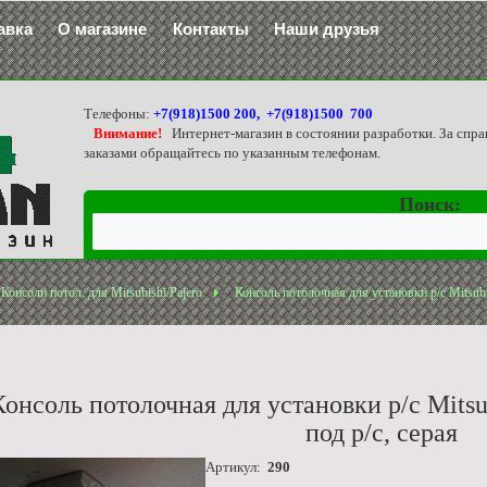
авка
О магазине
Контакты
Наши друзья
Телефоны:
+7(918)1500 200, +7(918)1500 700
Внимание!
Интернет-магазин в состоянии разработки. За спра
заказами обращайтесь по указанным телефонам.
Поиск:
Консоли потол. для Mitsubishi/Pajero
Консоль потолочная для установки р/c Mitsubis
Консоль потолочная для установки р/c Mitsub
под р/c, серая
Артикул:
290