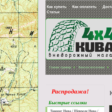
Как купить
Как оплатить
Дост
Статьи
Главная страница
Консоли потолочные
Распродажа!
Быстрые ссылки
Тюнинг Нива / Шевроле Нива /