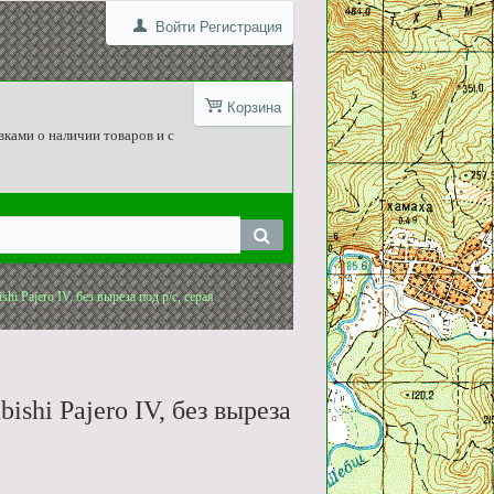
Войти
Регистрация
Корзина
вками о наличии товаров и с
hi Pajero IV, без выреза под р/c, серая
ishi Pajero IV, без выреза