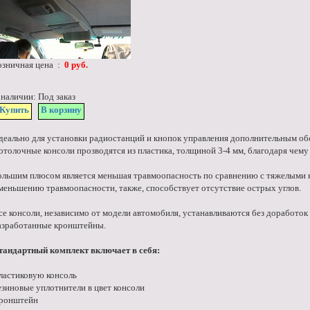
озничная цена :
0 руб.
 наличии: Под заказ
Купить
В корзину
деально для установки радиостанций и кнопок управления дополнительным об
отолочные консоли прозводятся из пластика, толщиной 3-4 мм, благодаря чем
ольшим плюсом является меньшая травмоопасность по сравнению с тяжелыми 
меньшению травмоопасности, также, способствует отсутствие острых углов.
се консоли, независимо от модели автомобиля, устанавливаются без доработок 
азработанные кронштейны.
тандартный комплект включает в себя:
ластиковую консоль
езиновые уплотнители в цвет консоли
ронштейн