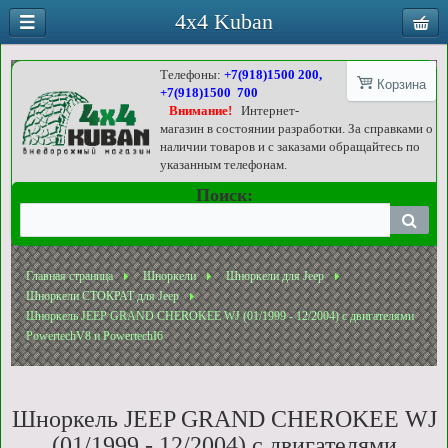
4x4 Kuban
Телефоны:
+7(918)1500 200,
Корзина
+7(918)1500 700
Внимание!
Интернет-
магазин в состоянии разработки. За справками о
наличии товаров и с заказами обращайтесь по
указанным телефонам.
Поиск:
Главная страница
Шноркели
Шноркели для Jeep
Шноркели СТОКРАТ для Jeep
Шноркель JEEP GRAND CHEROKEE WJ (01/1999 - 12/2004) с двигателями
PowertechV8 и PowertechI6
Шноркель JEEP GRAND CHEROKEE WJ
(01/1999 - 12/2004) с двигателями