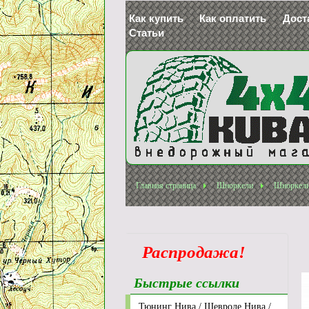
Как купить
Как оплатить
Дост
Статьи
Главная страница
Шноркели
Шноркели
Распродажа!
Быстрые ссылки
Тюнинг Нива / Шевроле Нива /