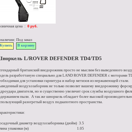
озничная цена :
0 руб.
 наличии: Под заказ
Купить
В корзину
норкель L/ROVER DEFENDER TD4/TD5
егендарный британский внедорожник просто не мыслим без выведенного возд
одель разработтаную специально для LAND ROVER DEFENDER с моторами TD4 
еобходимая для установки гарнитура и набор метизов из нержавеющей стали.
ыведенный воздухозаборник не только позволит вашему внедорожнику форсир
идроудара двигателя, но и существенно увеличит срок службы воздушного филь
одержанием пыли. А так же шноркель обладает более высокой производительн
спользующий разогретый воздух подкапотного пространства.
арактеристики:
осадочный диаметр воздухозаборника (дюйм)
3.5
лина упаковки (м)
1.05