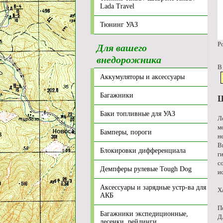
Lada Travel
Тюнинг УАЗ
Р
Для вашего
внедорожника
В
Аккумуляторы и аксессуары
Багажники
Ш
Баки топливные для УАЗ
Л
м
Бамперы, пороги
н
В
Блокировки дифференциала
г
с
Демпферы рулевые Tough Dog
и
Аксессуары и зарядные устр-ва для
Х
АКБ
П
Багажники экспедиционные,
Д
лесенки, рейлинги