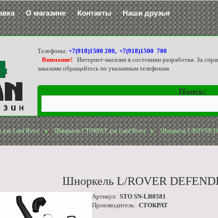
авка
О магазине
Контакты
Наши друзья
Телефоны:
+7(918)1500 200, +7(918)1500 700
Внимание!
Интернет-магазин в состоянии разработки. За спра
заказами обращайтесь по указанным телефонам.
Поиск:
 для Land Rover
Шноркели СТОКРАТ для Land Rover
Шноркель L/ROVER 
Шноркель L/ROVER DEFEND
Артикул:
STO SN-LR0581
Производитель:
СТОКРАТ