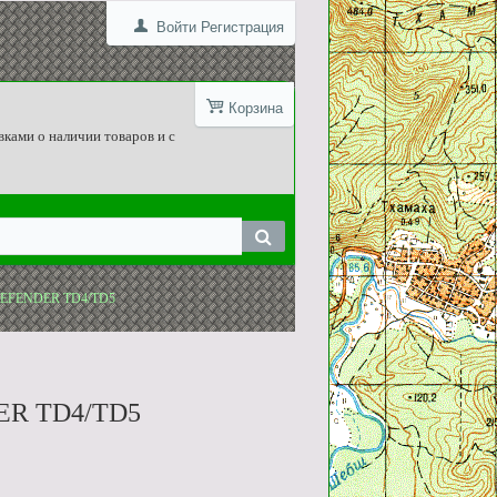
Войти
Регистрация
Корзина
вками о наличии товаров и с
DEFENDER TD4/TD5
ER TD4/TD5