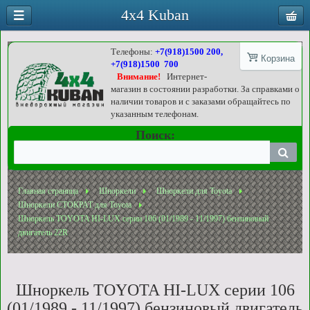
4x4 Kuban
Телефоны:
+7(918)1500 200,
Корзина
+7(918)1500 700
Внимание!
Интернет-
магазин в состоянии разработки. За справками о
наличии товаров и с заказами обращайтесь по
указанным телефонам.
Поиск:
Главная страница
Шноркели
Шноркели для Toyota
Шноркели СТОКРАТ для Toyota
Шноркель TOYOTA HI-LUX серии 106 (01/1989 - 11/1997) бензиновый
двигатель 22R
Шноркель TOYOTA HI-LUX серии 106
(01/1989 - 11/1997) бензиновый двигатель