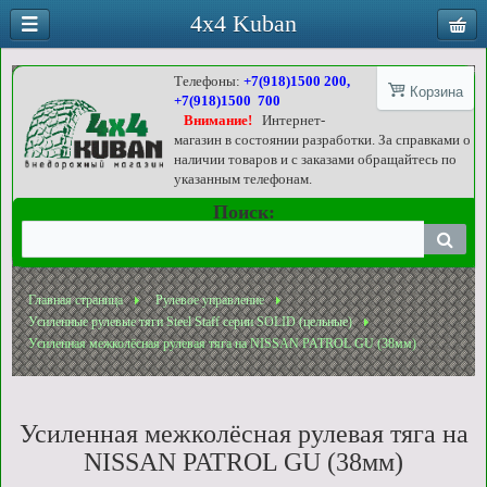
4x4 Kuban
Телефоны:
+7(918)1500 200,
Корзина
+7(918)1500 700
Внимание!
Интернет-
магазин в состоянии разработки. За справками о
наличии товаров и с заказами обращайтесь по
указанным телефонам.
Поиск:
Главная страница
Рулевое управление
Усиленные рулевые тяги Steel Staff серии SOLID (цельные)
Усиленная межколёсная рулевая тяга на NISSAN PATROL GU (38мм)
Усиленная межколёсная рулевая тяга на
NISSAN PATROL GU (38мм)