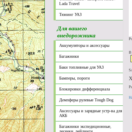
Lada Travel
Тюнинг УАЗ
Для вашего
внедорожника
Р
Аккумуляторы и аксессуары
В
Багажники
Баки топливные для УАЗ
S
Х
Бамперы, пороги
Р
Блокировки дифференциала
Н
Демпферы рулевые Tough Dog
Аксессуары и зарядные устр-ва для
АКБ
Багажники экспедиционные,
лесенки, рейлинги