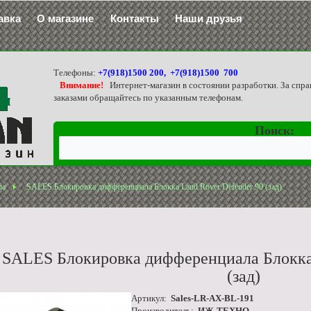
авка
О магазине
Контакты
Наши друзья
Телефоны:
+7(918)1500 200, +7(918)1500 700
Внимание!
Интернет-магазин в состоянии разработки. За спра
заказами обращайтесь по указанным телефонам.
Поиск:
ла
SALES Блокировка дифференциала Блокка Land Rover Defender 90 (зад)
SALES Блокировка дифференциала Блокка 
(зад)
Артикул:
Sales-LR-AX-BL-191
Производитель:
ИЖ-ТЕХНО