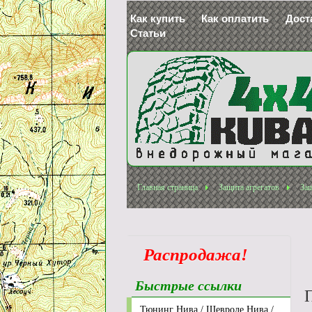
Как купить
Как оплатить
Дост
Статьи
Главная страница
Защита агрегатов
Защ
Распродажа!
Быстрые ссылки
П
Тюнинг Нива / Шевроле Нива /