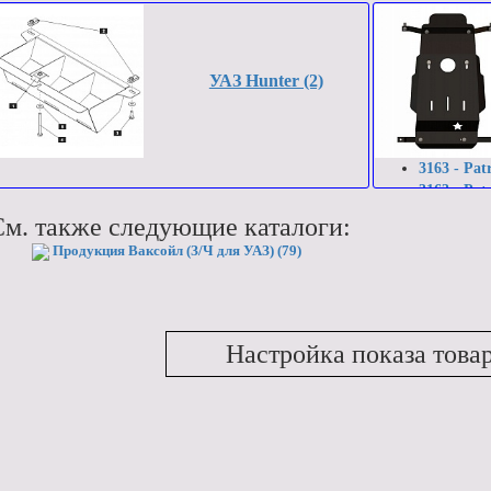
УАЗ Hunter (2)
3163 - Patr
3163 - Pat
3163 - Patr
См. также следующие каталоги:
3163 - Patr
Продукция Ваксойл (З/Ч для УАЗ) (79)
Настройка показа това