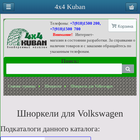
4x4 Kuban
Телефоны:
+7(918)1500 200,
Корзина
+7(918)1500 700
Внимание!
Интернет-
магазин в состоянии разработки. За справками о
наличии товаров и с заказами обращайтесь по
указанным телефонам.
Поиск:
Главная страница
Шноркели
Шноркели для Volkswagen
Шноркели для Volkswagen
Подкаталоги данного каталога: