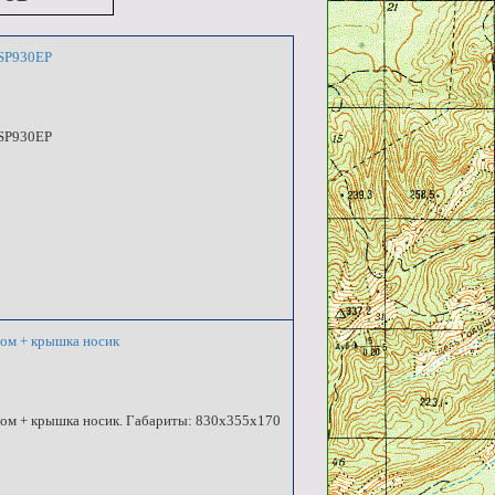
 SP930EP
 SP930EP
ном + крышка носик
ном + крышка носик. Габариты: 830x355x170