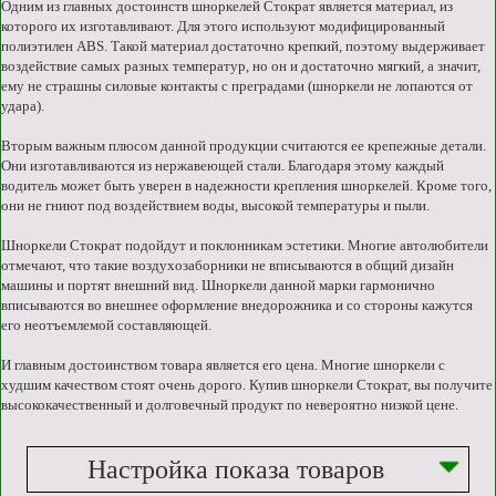
Одним из главных достоинств шноркелей Стократ является материал, из
которого их изготавливают. Для этого используют модифицированный
полиэтилен ABS. Такой материал достаточно крепкий, поэтому выдерживает
воздействие самых разных температур, но он и достаточно мягкий, а значит,
ему не страшны силовые контакты с преградами (шноркели не лопаются от
удара).
Вторым важным плюсом данной продукции считаются ее крепежные детали.
Они изготавливаются из нержавеющей стали. Благодаря этому каждый
водитель может быть уверен в надежности крепления шноркелей. Кроме того,
они не гниют под воздействием воды, высокой температуры и пыли.
Шноркели Стократ подойдут и поклонникам эстетики. Многие автолюбители
отмечают, что такие воздухозаборники не вписываются в общий дизайн
машины и портят внешний вид. Шноркели данной марки гармонично
вписываются во внешнее оформление внедорожника и со стороны кажутся
его неотъемлемой составляющей.
И главным достоинством товара является его цена. Многие шноркели с
худшим качеством стоят очень дорого. Купив шноркели Стократ, вы получите
высококачественный и долговечный продукт по невероятно низкой цене.
Настройка показа товаров