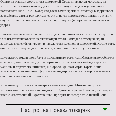
Одним из главных достоинств шноркелей Стократ является материал, из
которого их изготавливают. Для этого используют модифицированный
полиэтилен ABS. Такой материал достаточно крепкий, поэтому выдерживает
воздействие самых разных температур, но он и достаточно мягкий, а значит,
ему не страшны силовые контакты с преградами (шноркели не лопаются от
удара).
Вторым важным плюсом данной продукции считаются ее крепежные детали.
Они изготавливаются из нержавеющей стали. Благодаря этому каждый
водитель может быть уверен в надежности крепления шноркелей. Кроме того,
они не гниют под воздействием воды, высокой температуры и пыли.
Шноркели Стократ подойдут и поклонникам эстетики. Многие автолюбители
отмечают, что такие воздухозаборники не вписываются в общий дизайн
машины и портят внешний вид. Шноркели данной марки гармонично
вписываются во внешнее оформление внедорожника и со стороны кажутся
его неотъемлемой составляющей.
И главным достоинством товара является его цена. Многие шноркели с
худшим качеством стоят очень дорого. Купив шноркели Стократ, вы получите
высококачественный и долговечный продукт по невероятно низкой цене.
Настройка показа товаров