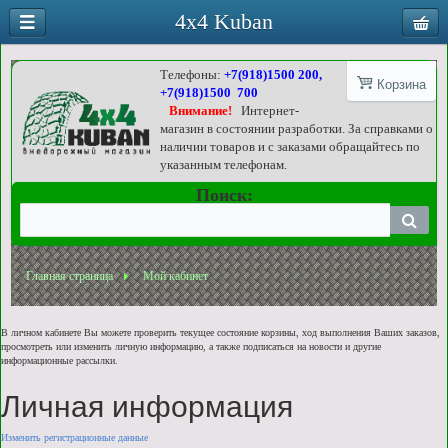
4x4 Kuban
Телефоны:
+7(918)1500 200,
Корзина
+7(918)1500 700
Внимание!
Интернет-
магазин в состоянии разработки. За справками о
наличии товаров и с заказами обращайтесь по
указанным телефонам.
Поиск:
Главная страница
Мой кабинет
В личном кабинете Вы можете проверить текущее состояние корзины, ход выполнения Ваших заказов,
просмотреть или изменить личную информацию, а также подписаться на новости и другие
информационные рассылки.
Личная информация
Изменить регистрационные данные