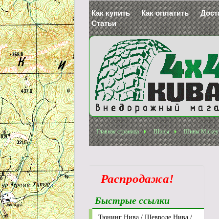
Как купить
Как оплатить
Дост
Статьи
Главная страница
Шины
Шины Mickey
Распродажа!
Быстрые ссылки
Тюнинг Нива / Шевроле Нива /