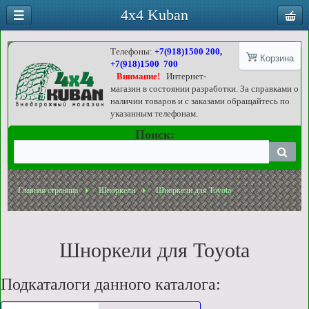
4x4 Kuban
Телефоны:
+7(918)1500 200,
Корзина
+7(918)1500 700
Внимание!
Интернет-
магазин в состоянии разработки. За справками о
наличии товаров и с заказами обращайтесь по
указанным телефонам.
Поиск:
Главная страница
Шноркели
Шноркели для Toyota
Шноркели для Toyota
Подкаталоги данного каталога: