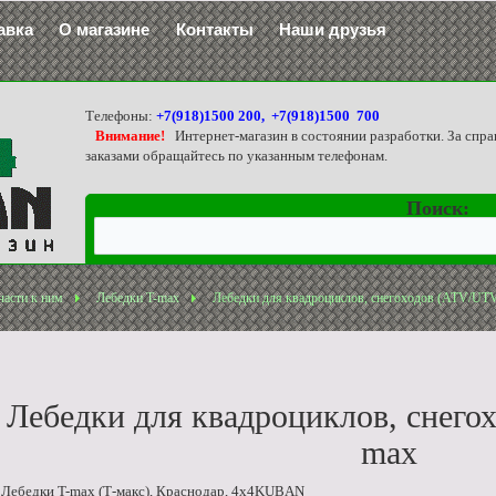
авка
О магазине
Контакты
Наши друзья
Телефоны:
+7(918)1500 200, +7(918)1500 700
Внимание!
Интернет-магазин в состоянии разработки. За спра
заказами обращайтесь по указанным телефонам.
Поиск:
части к ним
Лебедки T-max
Лебедки для квадроциклов, снегоходов (ATV/UT
Лебедки для квадроциклов, снего
max
ебедки T-max (Т-макс), Краснодар, 4x4KUBAN