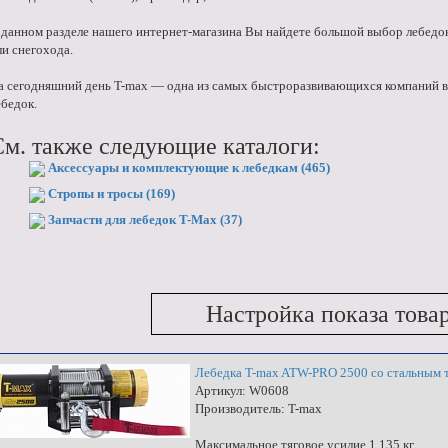
 данном разделе нашего интернет-магазина Вы найдете большой выбор лебедок
ли снегохода.
а сегодняшний день T-max — одна из самых быстроразвивающихся компаний в
ебедок.
См. также следующие каталоги:
Аксессуары и комплектующие к лебедкам (465)
Стропы и тросы (169)
Запчасти для лебедок T-Max (37)
Настройка показа това
Лебедка T-max ATW-PRO 2500 со стальным 
Артикул: W0608
Производитель: T-max
Максимальное тяговое усилие 1.135 кг