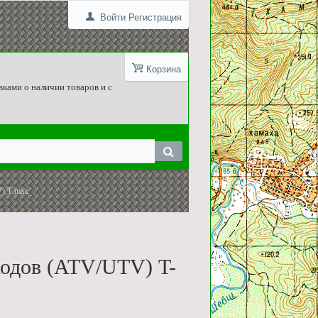
Войти
Регистрация
Корзина
вками о наличии товаров и с
V) T-max
ходов (ATV/UTV) T-