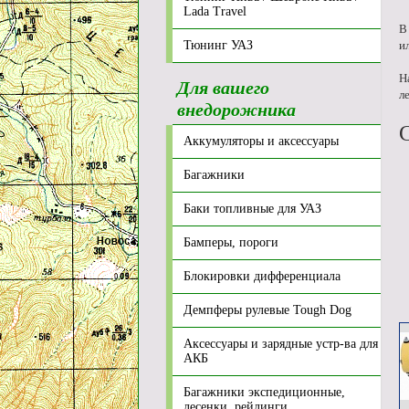
Lada Travel
В
Тюнинг УАЗ
и
Н
Для вашего
л
внедорожника
Аккумуляторы и аксессуары
Багажники
Баки топливные для УАЗ
Бамперы, пороги
Блокировки дифференциала
Демпферы рулевые Tough Dog
Аксессуары и зарядные устр-ва для
АКБ
Багажники экспедиционные,
лесенки, рейлинги