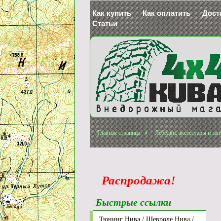
Как купить
Как оплатить
Дост
Статьи
Главная страница
Лебёдки, аксессуары и зап
Распродажа!
Быстрые ссылки
Л
Тюнинг Нива / Шевроле Нива /