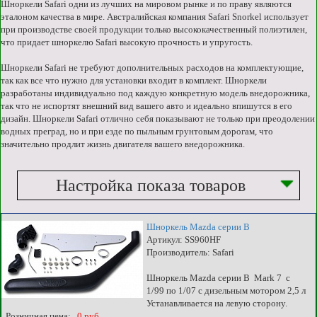
Шноркели Safari одни из лучших на мировом рынке и по праву являются
эталоном качества в мире. Австралийская компания Safari Snorkel использует
при производстве своей продукции только высококачественный полиэтилен,
что придает шноркелю Safari высокую прочность и упругость.
Шноркели Safari не требуют дополнительных расходов на комплектующие,
так как все что нужно для установки входит в комплект. Шноркели
разработаны индивидуально под каждую конкретную модель внедорожника,
так что не испортят внешний вид вашего авто и идеально впишутся в его
дизайн. Шноркели Safari отлично себя показывают не только при преодолении
водных преград, но и при езде по пыльным грунтовым дорогам, что
значительно продлит жизнь двигателя вашего внедорожника.
Настройка показа товаров
Шноркель Mazda серии B
Артикул: SS960HF
Производитель: Safari
Шноркель Mazda серии B Mark 7 c
1/99 по 1/07 с дизельным мотором 2,5 л
Устанавливается на левую сторону.
Розничная цена:
0 руб.