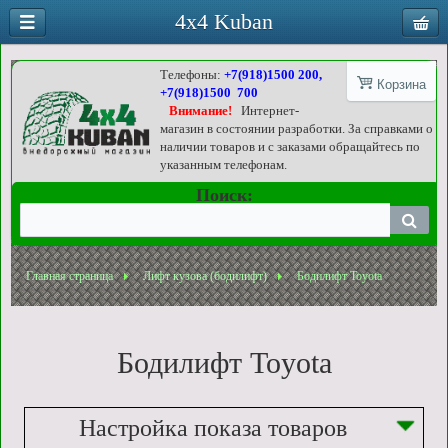
4x4 Kuban
Телефоны:
+7(918)1500 200,
Корзина
+7(918)1500 700
Внимание!
Интернет-
магазин в состоянии разработки. За справками о
наличии товаров и с заказами обращайтесь по
указанным телефонам.
Поиск:
Главная страница
Лифт кузова (бодилифт)
Бодилифт Toyota
Бодилифт Toyota
Настройка показа товаров