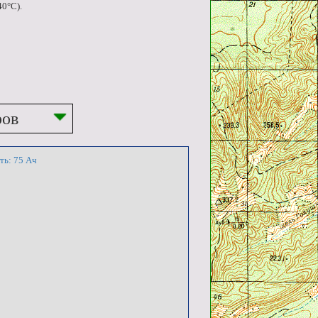
40°C).
ров
ть: 75 Ач