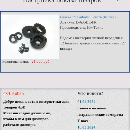
Настройка показа товаров
Блокка ™ Daihatsu Feroza (Rocky)
Артикул: D-AX-BL-FR
Производитель: Иж-Техно
Ведомая шестерня главной передачи с
12 болтами крепления,полуось имеет 27
шлицев
Розничная цена:
21 000 руб.
4x4 Kuban
Что нового?
Добро пожаловать в интернет-магазин
01.04.2024
товаров 4x4!
Снова в наличии
Магазин создан джиперами,
гидравлические домкраты
чтобы в нем для джиперов
T-max
работали джиперы.
18.03.2024