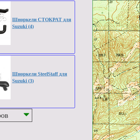
Шноркели СТОКРАТ для
Suzuki (4)
Шноркели SteelStaff для
Suzuki (3)
ров