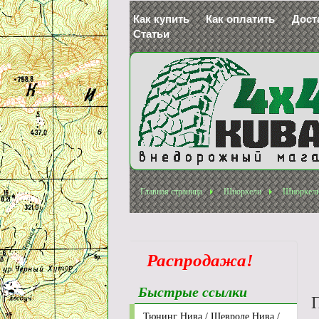
Как купить
Как оплатить
Дост
Статьи
Главная страница
Шноркели
Шноркели
Распродажа!
Быстрые ссылки
П
Тюнинг Нива / Шевроле Нива /