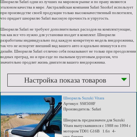
Шноркели Safari одни из лучших на мировом рынке и по праву являются
эталоном качества в мире. Австралийская компания Safari Snorkel использует
при производстве своей продукции только высококачественный полиэтилен,
что придает шноркелю Safari высокую прочность и упругость.
Шноркели Safari не требуют дополнительных расходов на комплектующие,
так как все что нужно для установки входит в комплект. Шноркели
разработаны индивидуально под каждую конкретную модель внедорожника,
так что не испортят внешний вид вашего авто и идеально впишутся в его
дизайн. Шноркели Safari отлично себя показывают не только при преодолении
водных преград, но и при езде по пыльным грунтовым дорогам, что
значительно продлит жизнь двигателя вашего внедорожника.
Настройка показа товаров
Шноркель Suzuki Vitara
Артикул: SS850HF
Производитель: Safari
Шноркель предназначен для Suzuki
Vitara выпускавшихся с 1988 по 1994 с
мотором TD01 G16B 1.6л 4-
цил бензин.