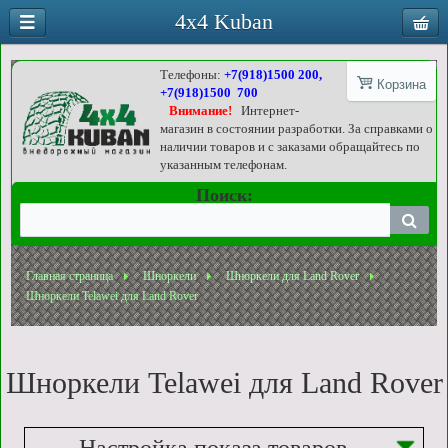
4x4 Kuban
Телефоны:
+7(918)1500 200,
Корзина
+7(918)1500 700
Внимание!
Интернет-
магазин в состоянии разработки. За справками о
наличии товаров и с заказами обращайтесь по
указанным телефонам.
Поиск:
Главная страница
Шноркели
Шноркели для Land Rover
Шноркели Telawei для Land Rover
Шноркели Telawei для Land Rover