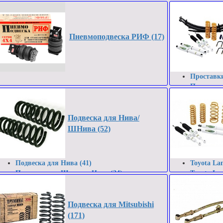
Пневмоподвеска РИФ (17)
Проставки
Подвеска 
Подвеска 
Подвеска д
Подвеска для Нива/
ШНива (52)
Подвеска для Нива (41)
Toyota Lan
Подвеска для Шевроле Нива (34)
Toyota Lan
Toyota HiL
Toyota Hi
Toyota 4ru
Подвеска для Mitsubishi
Toyota Ta
(171)
Toyota Tun