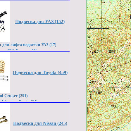
Подвеска для УАЗ (152)
 для лифта подвески УАЗ (17)
для УАЗ Хантер (55)
для УАЗ Патриот (79)
ля УАЗ 452 / 469 / 3151 (24)
Подвеска для Toyota (459)
d Cruiser (291)
d Cruiser Prado (74)
ux (81)
Lux SURF 130 (1)
nner (9)
Подвеска для Nissan (245)
coma (8)
dra (9)