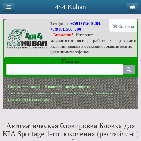
4x4 Kuban
Телефоны:
+7(918)1500 200,
Корзина
+7(918)1500 700
Внимание!
Интернет-
магазин в состоянии разработки. За справками о
наличии товаров и с заказами обращайтесь по
указанным телефонам.
Поиск:
Главная страница
Блокировки дифференциала
Автоматическая блокировка Блокка для KIA Sportage 1-го поколения
(рестайлинг) в задний мост
Автоматическая блокировка Блокка для
KIA Sportage 1-го поколения (рестайлинг)