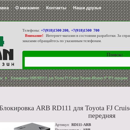
авка
О магазине
Контакты
Наши друзья
Телефоны:
+7(918)1500 200, +7(918)1500 700
Внимание!
Интернет-магазин в состоянии разработки. За спра
заказами обращайтесь по указанным телефонам.
Поиск:
ла
Блокировка ARB RD111 для Toyota FJ Cruiser Tacoma 4Runner 8" IFS передняя
Блокировка ARB RD111 для Toyota FJ Cruis
передняя
Артикул:
RD111-ARB
Производитель:
ARB