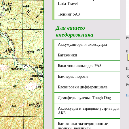
Lada Travel
Тюнинг УАЗ
Для вашего
внедорожника
Р
Аккумуляторы и аксессуары
В
Багажники
Баки топливные для УАЗ
П
Х
Бамперы, пороги
Р
Блокировки дифференциала
Н
Демпферы рулевые Tough Dog
Аксессуары и зарядные устр-ва для
АКБ
Багажники экспедиционные,
лесенки, рейлинги