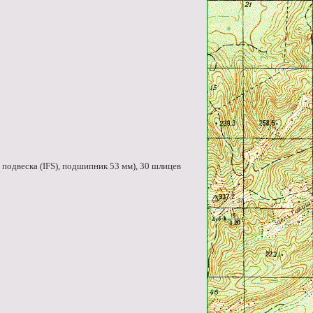
одвеска (IFS), подшипник 53 мм), 30 шлицев