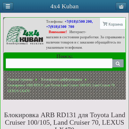
4x4 Kuban
Телефоны:
+7(918)1500 200,
Корзина
+7(918)1500 700
Внимание!
Интернет-
магазин в состоянии разработки. За справками о
наличии товаров и с заказами обращайтесь по
указанным телефонам.
Поиск:
Главная страница
Блокировки дифференциала
Блокировка ARB RD131 для Toyota Land Cruiser 100/105, Land Cruiser 70,
LEXUS LX470
Блокировка ARB RD131 для Toyota Land
Cruiser 100/105, Land Cruiser 70, LEXUS