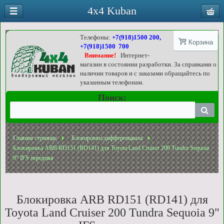
4x4 Kuban
Телефоны:
+7(918)1500 200,
Корзина
+7(918)1500 700
Внимание!
Интернет-
магазин в состоянии разработки. За справками о
наличии товаров и с заказами обращайтесь по
указанным телефонам.
Поиск:
Главная страница
Блокировки дифференциала
Блокировка ARB RD151 (RD141) для Toyota Land Cruiser 200 Tundra Sequoia
9" IFS передняя
Блокировка ARB RD151 (RD141) для
Toyota Land Cruiser 200 Tundra Sequoia 9"