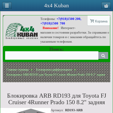
4x4 Kuban
Телефоны:
+7(918)1500 200,
Корзина
+7(918)1500 700
Внимание!
Интернет-
магазин в состоянии разработки. За справками о
наличии товаров и с заказами обращайтесь по
указанным телефонам.
Поиск:
Главная страница
Блокировки дифференциала
Блокировка ARB RD193 для Toyota FJ Cruiser 4Runner Prado 150 8.2" задняя
Блокировка ARB RD193 для Toyota FJ
Cruiser 4Runner Prado 150 8.2" задняя
Артикул:
RD193-ARB