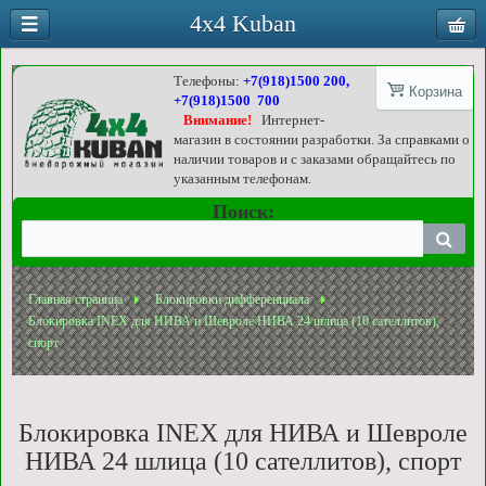
4x4 Kuban
Телефоны:
+7(918)1500 200,
Корзина
+7(918)1500 700
Внимание!
Интернет-
магазин в состоянии разработки. За справками о
наличии товаров и с заказами обращайтесь по
указанным телефонам.
Поиск:
Главная страница
Блокировки дифференциала
Блокировка INEX для НИВА и Шевроле НИВА 24 шлица (10 сателлитов),
спорт
Блокировка INEX для НИВА и Шевроле
НИВА 24 шлица (10 сателлитов), спорт