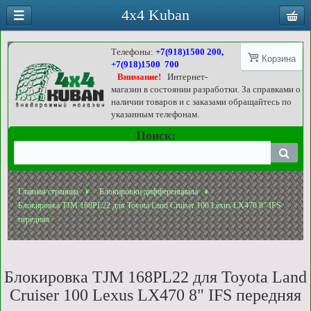
4x4 Kuban
Телефоны:
+7(918)1500 200,
Корзина
+7(918)1500 700
Внимание!
Интернет-
магазин в состоянии разработки. За справками о
наличии товаров и с заказами обращайтесь по
указанным телефонам.
Поиск:
Главная страница
Блокировки дифференциала
Блокировка TJM 168PL22 для Toyota Land Cruiser 100 Lexus LX470 8" IFS
передняя
Блокировка TJM 168PL22 для Toyota Land
Cruiser 100 Lexus LX470 8" IFS передняя