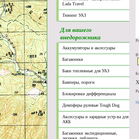
Lada Travel
Тюнинг УАЗ
Для вашего
внедорожника
Р
Аккумуляторы и аксессуары
В
Багажники
Баки топливные для УАЗ
Б
Х
Бамперы, пороги
Р
Блокировки дифференциала
Н
Демпферы рулевые Tough Dog
Аксессуары и зарядные устр-ва для
АКБ
Багажники экспедиционные,
лесенки, рейлинги