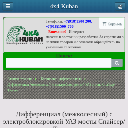
4x4 Kuban
Телефоны:
+7(918)1500 200,
Корзина
+7(918)1500 700
Внимание!
Интернет-
магазин в состоянии разработки. За справками о
наличии товаров и с заказами обращайтесь по
указанным телефонам.
Поиск:
Главная страница
Блокировки дифференциала
Дифференциал (межколесный) с электроблокировкой УАЗ мосты Спайсер/
Тимкен
Дифференциал (межколесный) с
электроблокировкой УАЗ мосты Спайсер/