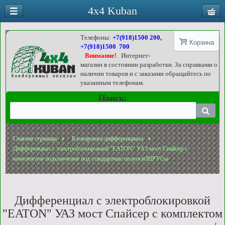
4x4 Kuban
Телефоны:
+7(918)1500 200,
Корзина
+7(918)1500 700
Внимание!
Интернет-
магазин в состоянии разработки. За справками о
наличии товаров и с заказами обращайтесь по
указанным телефонам.
Поиск:
Главная страница
Блокировки дифференциала
Дифференциал с электроблокировкой "EATON" УАЗ мост Спайсер с
комплектом подключения под стандартные полуоси/ШРУСы
Дифференциал с электроблокировкой
"EATON" УАЗ мост Спайсер с комплектом