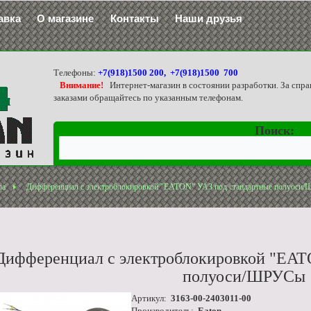
авка
О магазине
Контакты
Наши друзья
Телефоны:
+7(918)1500 200, +7(918)1500 700
Внимание!
Интернет-магазин в состоянии разработки. За спра
заказами обращайтесь по указанным телефонам.
Поиск:
ла
Дифференциал с электроблокировкой "EATON" УАЗ под стандартные полуоси
Дифференциал с электроблокировкой "EAT
полуоси/ШРУСы
Артикул:
3163-00-2403011-00
Производитель:
Eaton