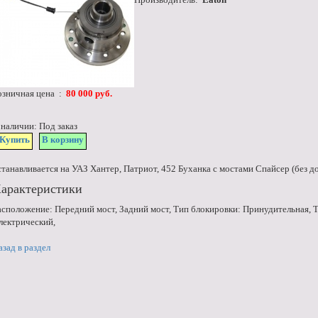
озничная цена :
80 000 руб.
 наличии: Под заказ
Купить
В корзину
станавливается на УАЗ Хантер, Патриот, 452 Буханка с мостами Спайсер (без д
арактеристики
асположение: Передний мост, Задний мост, Тип блокировки: Принудительная, 
лектрический,
азад в раздел