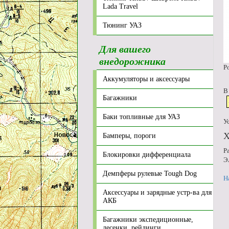
Lada Travel
Тюнинг УАЗ
Для вашего
внедорожника
Р
Аккумуляторы и аксессуары
В
Багажники
Баки топливные для УАЗ
У
Х
Бамперы, пороги
Р
Блокировки дифференциала
Э
Демпферы рулевые Tough Dog
Н
Аксессуары и зарядные устр-ва для
АКБ
Багажники экспедиционные,
лесенки, рейлинги