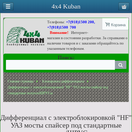
4x4 Kuban
Телефоны:
+7(918)1500 200,
Корзина
+7(918)1500 700
Внимание!
Интернет-
магазин в состоянии разработки. За справками о
наличии товаров и с заказами обращайтесь по
указанным телефонам.
Поиск:
Главная страница
Блокировки дифференциала
Дифференциал с электроблокировкой "HF" УАЗ мосты спайсер под
стандартные полуоси/ШРУСы
Дифференциал с электроблокировкой "HF"
УАЗ мосты спайсер под стандартные