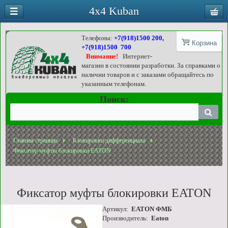
4x4 Kuban
Телефоны:
+7(918)1500 200,
Корзина
+7(918)1500 700
Внимание!
Интернет-
магазин в состоянии разработки. За справками о
наличии товаров и с заказами обращайтесь по
указанным телефонам.
Поиск:
Главная страница
Блокировки дифференциала
Фиксатор муфты блокировки EATON
Фиксатор муфты блокировки EATON
Артикул:
EATON ФМБ
Производитель:
Eaton