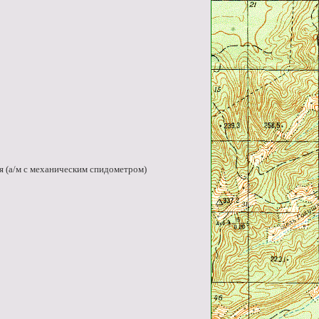
я (а/м с механическим спидометром)