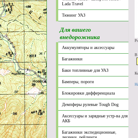
Lada Travel
Тюнинг УАЗ
Для вашего
внедорожника
Р
Аккумуляторы и аксессуары
В
Багажники
Баки топливные для УАЗ
К
Бамперы, пороги
Н
Блокировки дифференциала
Демпферы рулевые Tough Dog
Аксессуары и зарядные устр-ва для
АКБ
Багажники экспедиционные,
лесенки, рейлинги