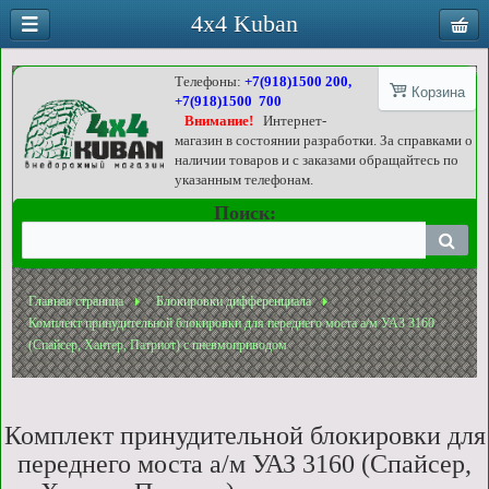
4x4 Kuban
Телефоны:
+7(918)1500 200,
Корзина
+7(918)1500 700
Внимание!
Интернет-
магазин в состоянии разработки. За справками о
наличии товаров и с заказами обращайтесь по
указанным телефонам.
Поиск:
Главная страница
Блокировки дифференциала
Комплект принудительной блокировки для переднего моста а/м УАЗ 3160
(Спайсер, Хантер, Патриот) с пневмоприводом
Комплект принудительной блокировки для
переднего моста а/м УАЗ 3160 (Спайсер,