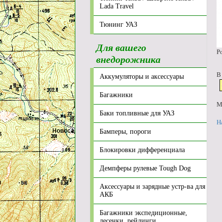
Lada Travel
Тюнинг УАЗ
Для вашего
Р
внедорожника
В
Аккумуляторы и аксессуары
Багажники
М
Баки топливные для УАЗ
Н
Бамперы, пороги
Блокировки дифференциала
Демпферы рулевые Tough Dog
Аксессуары и зарядные устр-ва для
АКБ
Багажники экспедиционные,
лесенки, рейлинги