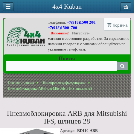
4x4 Kuban
Телефоны:
+7(918)1500 200,
Корзина
+7(918)1500 700
Внимание!
Интернет-
магазин в состоянии разработки. За справками о
наличии товаров и с заказами обращайтесь по
указанным телефонам.
Поиск:
Главная страница
Блокировки дифференциала
Пневмоблокировка ARB для Mitsubishi IFS, шлицев 28
Пневмоблокировка ARB для Mitsubishi
IFS, шлицев 28
Артикул:
RD110-ARB