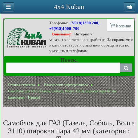
4x4 Kuban
Телефоны:
+7(918)1500 200,
Корзина
+7(918)1500 700
Внимание!
Интернет-
магазин в состоянии разработки. За справками о
наличии товаров и с заказами обращайтесь по
указанным телефонам.
Поиск:
Главная страница
Блокировки дифференциала
Самоблок для ГАЗ (Газель, Соболь, Волга 3110) широкая пара 42 мм
(категория : Туризм)
Самоблок для ГАЗ (Газель, Соболь, Волга
3110) широкая пара 42 мм (категория :