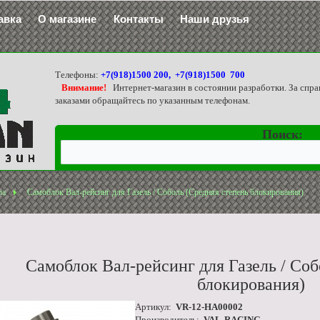
авка
О магазине
Контакты
Наши друзья
Телефоны:
+7(918)1500 200, +7(918)1500 700
Внимание!
Интернет-магазин в состоянии разработки. За спра
заказами обращайтесь по указанным телефонам.
Поиск:
ла
Самоблок Вал-рейсинг для Газель / Соболь (Средняя степень блокирования)
Самоблок Вал-рейсинг для Газель / Соб
блокирования)
Артикул:
VR-12-HA00002
Производитель:
VAL-RACING