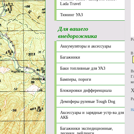
Lada Travel
Тюнинг УАЗ
Для вашего
внедорожника
Р
Аккумуляторы и аксессуары
В
Багажники
Баки топливные для УАЗ
В
Г
Бамперы, пороги
к
Х
Блокировки дифференциала
Р
Демпферы рулевые Tough Dog
Н
Аксессуары и зарядные устр-ва для
АКБ
Багажники экспедиционные,
лесенки, рейлинги