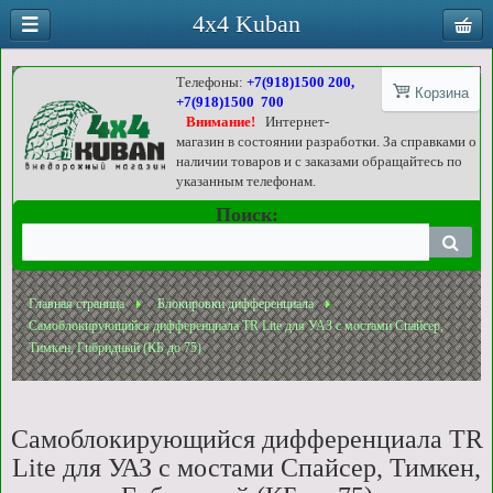
4x4 Kuban
Телефоны:
+7(918)1500 200,
Корзина
+7(918)1500 700
Внимание!
Интернет-
магазин в состоянии разработки. За справками о
наличии товаров и с заказами обращайтесь по
указанным телефонам.
Поиск:
Главная страница
Блокировки дифференциала
Самоблокирующийся дифференциала TR Lite для УАЗ с мостами Спайсер,
Тимкен, Гибридный (КБ до 75)
Самоблокирующийся дифференциала TR
Lite для УАЗ с мостами Спайсер, Тимкен,