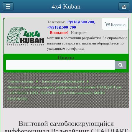
4x4 Kuban
Телефоны:
+7(918)1500 200,
Корзина
+7(918)1500 700
Внимание!
Интернет-
магазин в состоянии разработки. За справками о
наличии товаров и с заказами обращайтесь по
указанным телефонам.
Поиск:
Главная страница
Блокировки дифференциала
Винтовой самоблокирующийся дифференциал Вал-рейсинг СТАНДАРТ для
CHEVROLET, OPEL, DAEWOO, ВАЗ-21106 винтовой (c МКПП
F16,F18,F20)
Винтовой самоблокирующийся
дифференциал Вал-рейсинг СТАНДАРТ