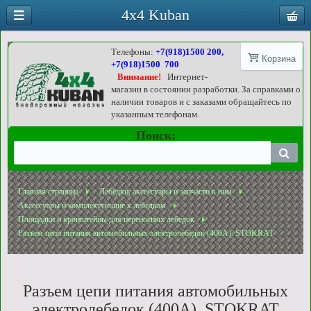
4x4 Kuban
Телефоны:
+7(918)1500 200,
Корзина
+7(918)1500 700
Внимание!
Интернет-
магазин в состоянии разработки. За справками о
наличии товаров и с заказами обращайтесь по
указанным телефонам.
Поиск:
Главная страница
Лебёдки, аксессуары и запчасти к ним
Аксессуары и комплектующие к лебедкам
Площадки и кронштейны для переносных лебедок
Разъем цепи питания автомобильных электролебедок (400А). STOKRAT
Разъем цепи питания автомобильных
электролебедок (400А). STOKRAT