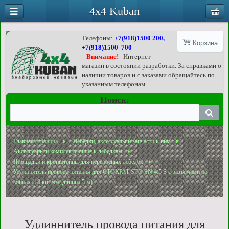
4x4 Kuban
Телефоны:
+7(918)1500 200,
Корзина
+7(918)1500 700
Внимание!
Интернет-
магазин в состоянии разработки. За справками о
наличии товаров и с заказами обращайтесь по
указанным телефонам.
Поиск:
Главная страница
Лебёдки, аксессуары и запчасти к ним
Аксессуары и комплектующие к лебедкам
Площадки и кронштейны для переносных лебедок
Удлиннитель провода питания для СТОКРАТ STO SN 4.5 S с разъемами на
концах (18 кв. мм, длинна 5 м)
Удлиннитель провода питания для