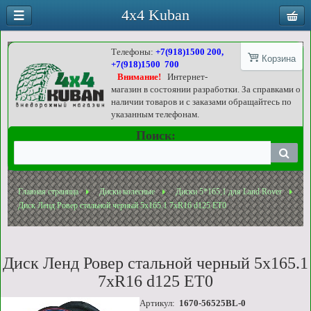
4x4 Kuban
Телефоны:
+7(918)1500 200,
Корзина
+7(918)1500 700
Внимание!
Интернет-
магазин в состоянии разработки. За справками о
наличии товаров и с заказами обращайтесь по
указанным телефонам.
Поиск:
Главная страница
Диски колесные
Диски 5*165,1 для Land Rover
Диск Ленд Ровер стальной черный 5x165.1 7xR16 d125 ET0
Диск Ленд Ровер стальной черный 5x165.1
7xR16 d125 ET0
Артикул:
1670-56525BL-0