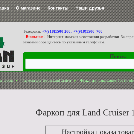
авка
О магазине
Контакты
Наши друзья
Телефоны:
+7(918)1500 200, +7(918)1500 700
Внимание!
Интернет-магазин в состоянии разработки. За спра
заказами обращайтесь по указанным телефонам.
Поиск:
я Toyota
Фаркопы для Toyota Land Cruiser
Фаркоп для Land Cruiser 150 (Prado
Фаркоп для Land Cruiser 
Настройка показа това