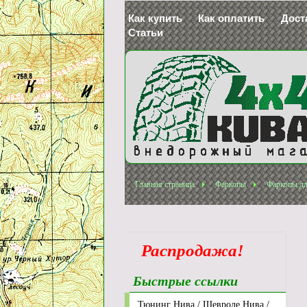
Как купить
Как оплатить
Дост
Статьи
Главная страница
Фаркопы
Фаркопы дл
Распродажа!
Быстрые ссылки
Тюнинг Нива / Шевроле Нива /